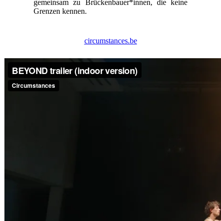
gemein­sam zu Brückenbauer*innen, die keine
Gren­zen ken­nen.
circumstances.be