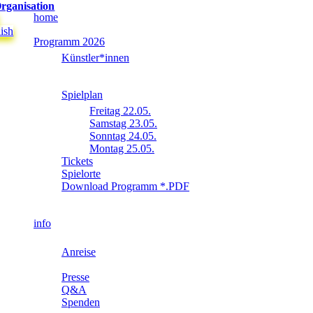
rganisation
home
ish
Programm 2026
Künstler*innen
Spielplan
Freitag 22.05.
Samstag 23.05.
Sonntag 24.05.
Montag 25.05.
Tickets
Spielorte
Download Programm *.PDF
info
Anreise
Presse
Q&A
Spenden