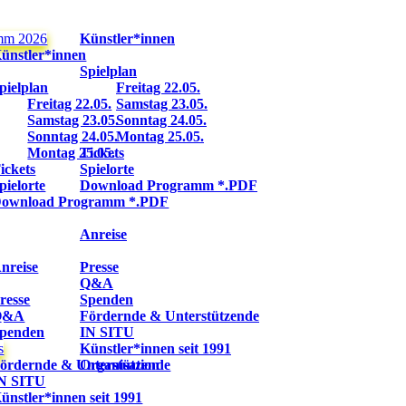
mm 2026
Künstler*innen
ünstler*innen
Spielplan
pielplan
Freitag 22.05.
Freitag 22.05.
Samstag 23.05.
Samstag 23.05.
Sonntag 24.05.
Sonntag 24.05.
Montag 25.05.
Montag 25.05.
Tickets
ickets
Spielorte
pielorte
Download Programm *.PDF
ownload Programm *.PDF
Anreise
nreise
Presse
Q&A
resse
Spenden
Q&A
Fördernde & Unterstützende
penden
IN SITU
s
Künstler*innen seit 1991
ördernde & Unterstützende
Organisation
N SITU
ünstler*innen seit 1991