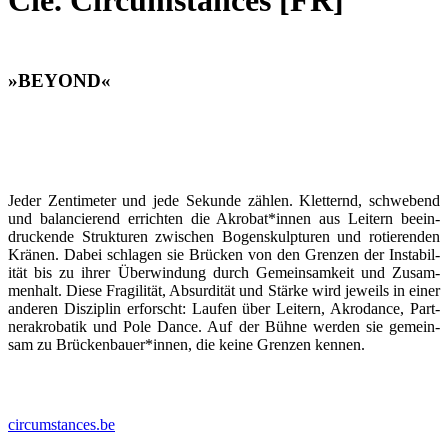
Cie. Circumstances [FR]
»BEYOND«
Jed­er Zen­time­ter und jede Sekunde zählen. Klet­ternd, schwebend
und bal­ancierend erricht­en die Akrobat*innen aus Leit­ern beein­
druck­ende Struk­turen zwis­chen Bogen­skulp­turen und rotieren­den
Krä­nen. Dabei schla­gen sie Brück­en von den Gren­zen der Insta­bil­
ität bis zu ihrer Über­win­dung durch Gemein­samkeit und Zusam­
men­halt. Diese Fragilität, Absur­dität und Stärke wird jew­eils in ein­er
anderen Diszi­plin erforscht: Laufen über Leit­ern, Akro­dance, Part­
ner­akro­batik und Pole Dance. Auf der Bühne wer­den sie gemein­
sam zu Brückenbauer*innen, die keine Gren­zen ken­nen.
circumstances.be