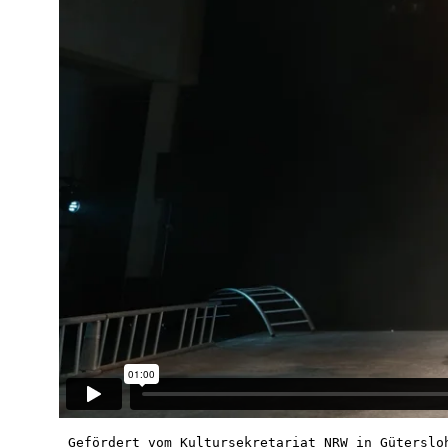
Gefördert vom Kultursekretariat NRW in Güterslo