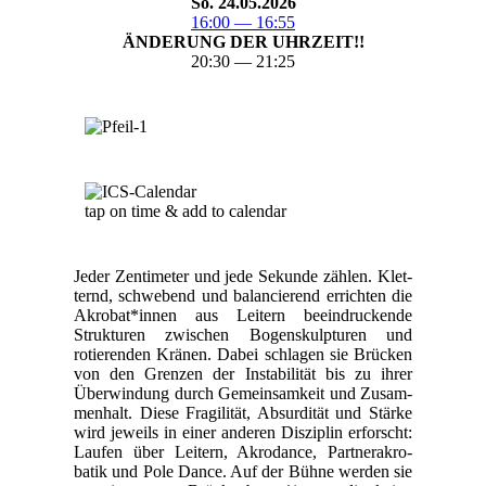
So. 24.05.2026
16:00 — 16:55
ÄNDERUNG DER UHRZEIT!!
20:30 — 21:25
tap on time & add to cal­en­dar
Jed­er Zen­time­ter und jede Sekunde zählen. Klet­
ternd, schwebend und bal­ancierend erricht­en die
Akrobat*innen aus Leit­ern beein­druck­ende
Struk­turen zwis­chen Bogen­skulp­turen und
rotieren­den Krä­nen. Dabei schla­gen sie Brück­en
von den Gren­zen der Insta­bil­ität bis zu ihrer
Über­win­dung durch Gemein­samkeit und Zusam­
men­halt. Diese Fragilität, Absur­dität und Stärke
wird jew­eils in ein­er anderen Diszi­plin erforscht:
Laufen über Leit­ern, Akro­dance, Part­ner­akro­
batik und Pole Dance. Auf der Bühne wer­den sie