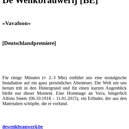
De Wenkbrauwerij [BE]
»Vavafoon«
[Deutschlandpremiere]
Für einige Minuten (≈ 2–3 Min) ent­führt uns eine nos­tal­gis­che
Instal­la­tion auf ein ganz per­sön­lich­es Aben­teuer. Die Welt um uns
herum tritt in den Hin­ter­grund und für einen kurzen Augen­blick
bleibt nur dieser Moment. Eine Hom­mage an Vava, bürg­er­lich
Alfons Smets (06.10.1918 – 11.01.2015), ein Erfind­er, der aus den
Mate­ri­alien schöpfte, die er vor­fand.
dewenkbrauwerij.be