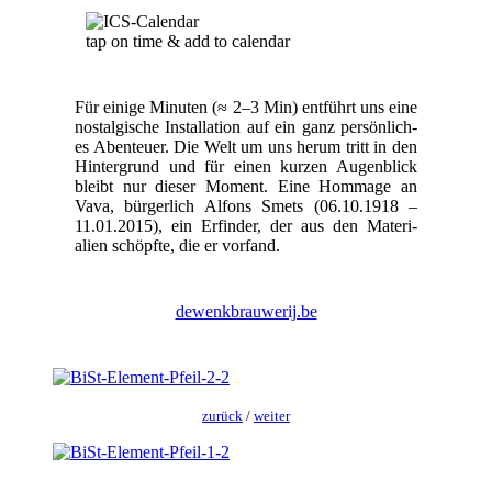
tap on time & add to cal­en­dar
Für einige Minuten (≈ 2–3 Min) ent­führt uns eine
nos­tal­gis­che Instal­la­tion auf ein ganz per­sön­lich­
es Aben­teuer. Die Welt um uns herum tritt in den
Hin­ter­grund und für einen kurzen Augen­blick
bleibt nur dieser Moment. Eine Hom­mage an
Vava, bürg­er­lich Alfons Smets (06.10.1918 –
11.01.2015), ein Erfind­er, der aus den Mate­ri­
alien schöpfte, die er vor­fand.
dewenkbrauwerij.be
zurück
/
weit­er