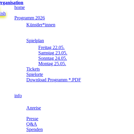
rganisation
home
ish
Programm 2026
Künstler*innen
Spielplan
Freitag 22.05.
Samstag 23.05.
Sonntag 24.05.
Montag 25.05.
Tickets
Spielorte
Download Programm *.PDF
info
Anreise
Presse
Q&A
Spenden