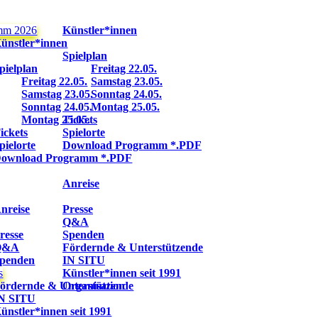
mm 2026
Künstler*innen
ünstler*innen
Spielplan
pielplan
Freitag 22.05.
Freitag 22.05.
Samstag 23.05.
Samstag 23.05.
Sonntag 24.05.
Sonntag 24.05.
Montag 25.05.
Montag 25.05.
Tickets
ickets
Spielorte
pielorte
Download Programm *.PDF
ownload Programm *.PDF
Anreise
nreise
Presse
Q&A
resse
Spenden
Q&A
Fördernde & Unterstützende
penden
IN SITU
s
Künstler*innen seit 1991
ördernde & Unterstützende
Organisation
N SITU
ünstler*innen seit 1991