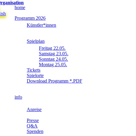
rganisation
home
ish
Programm 2026
Künstler*innen
Spielplan
Freitag 22.05.
Samstag 23.05.
Sonntag 24.05.
Montag 25.05.
Tickets
Spielorte
Download Programm *.PDF
info
Anreise
Presse
Q&A
Spenden