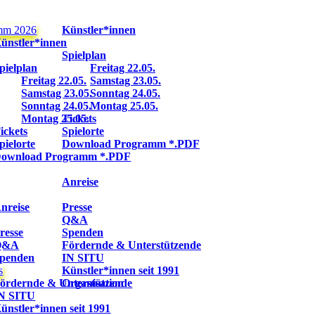
mm 2026
Künstler*innen
ünstler*innen
Spielplan
pielplan
Freitag 22.05.
Freitag 22.05.
Samstag 23.05.
Samstag 23.05.
Sonntag 24.05.
Sonntag 24.05.
Montag 25.05.
Montag 25.05.
Tickets
ickets
Spielorte
pielorte
Download Programm *.PDF
ownload Programm *.PDF
Anreise
nreise
Presse
Q&A
resse
Spenden
Q&A
Fördernde & Unterstützende
penden
IN SITU
s
Künstler*innen seit 1991
ördernde & Unterstützende
Organisation
N SITU
ünstler*innen seit 1991